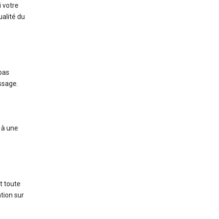
i votre
ualité du
 pas
ssage.
 à une
t toute
tion sur