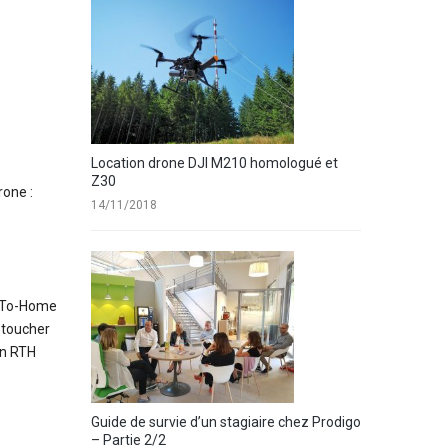
Location drone DJI M210 homologué et
Z30
rone :
14/11/2018
n-To-Home
 toucher
on RTH
Guide de survie d’un stagiaire chez Prodigo
– Partie 2/2