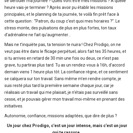
se dérouler ma journée ? Quels vont être mes missions ? À quelle
heure vais-je terminer ? Après avoir pu établir les missions
principales, et le planning de ta journée, te voilà fin prêt face à
cette question : “Patron, du coup c’est quoi mes horaires ?”. Le
stress monte, des pulsations de plus en plus fortes, ton taux
d’adrénaline ne fait qu’augmenter…
Mais ne t’inquiète pas, ta tension te nuira ! Chez Prodigo, on ne
veut pas être dans le flicage perpétuel, alors fait tes 35 heures, et
si tu arrives en retard de 30 min une fois ou deux, ce n’est pas
grave, tu partiras plus tard. Tu as un rendez-vous à 16h, d’accord
demain viens 1 heure plus tôt. La confiance règne, et ce sentiment
se calquera sur ton travail. Sans même m’en rendre compte, je
suis resté plus tard la première semaine chaque jour, car je
réalisais un travail qui me plaisait, je n’étais pas surveillé sans
cesse, et je pouvais gérer mon travail moi-même en prenant des
initiatives.
Autonomie, confiance, missions adaptées, que dire de plus ?
Un jour chez Prodigo, c’est un jour intense, mais c’est un jour
qui te rassure.