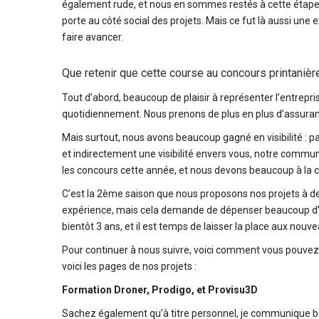
également rude, et nous en sommes restés à cette étape. L
porte au côté social des projets. Mais ce fut là aussi u
faire avancer.
Que retenir que cette course au concours printanièr
Tout d’abord, beaucoup de plaisir à représenter l’entrepri
quotidiennement. Nous prenons de plus en plus d’assuran
Mais surtout, nous avons beaucoup gagné en visibilité : pas
et indirectement une visibilité envers vous, notre communa
les concours cette année, et nous devons beaucoup à la 
C’est la 2ème saison que nous proposons nos projets à de
expérience, mais cela demande de dépenser beaucoup d’éne
bientôt 3 ans, et il est temps de laisser la place aux nouv
Pour continuer à nous suivre, voici comment vous pouve
voici les pages de nos projets :
Formation Droner, Prodigo, et Provisu3D
Sachez également qu’à titre personnel, je communique be