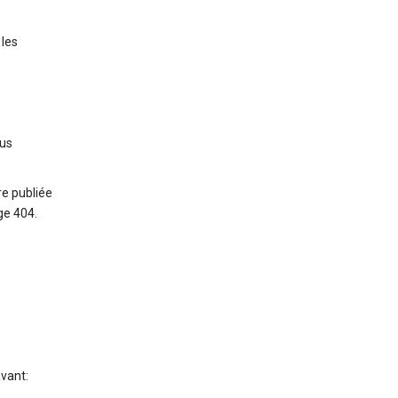
z
 les
ous
re publiée
ge 404.
avant: