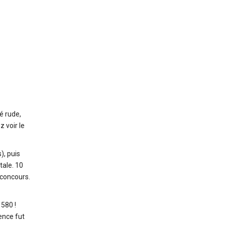
é rude,
 voir le
), puis
tale. 10
 concours.
1580 !
ence fut