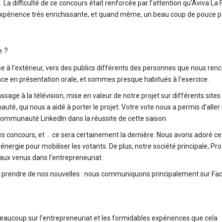
a difficulté de ce concours était renforcée par l’attention qu’Aviva La 
ne expérience très enrichissante, et quand même, un beau coup de pouce 
e ?
se à l’extérieur, vers des publics différents des personnes que nous ren
ce en présentation orale, et sommes presque habitués à l’exercice.
sage à la télévision, mise en valeur de notre projet sur différents sites 
uté, qui nous a aidé à porter le projet. Votre vote nous a permis d’aller 
communauté LinkedIn dans la réussite de cette saison.
s concours, et … ce sera certainement la dernière. Nous avons adoré ce
rgie pour mobiliser les votants. De plus, notre société principale, Pro
eaux venus dans l’entrepreneuriat.
z prendre de nos nouvelles : nous communiquons principalement sur Fac
aucoup sur l’entrepreneuriat et les formidables expériences que cela