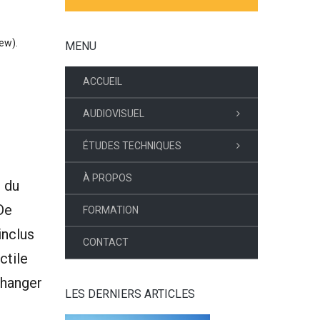
ew).
MENU
ACCUEIL
AUDIOVISUEL
ÉTUDES TECHNIQUES
À PROPOS
e du
De
FORMATION
inclus
CONTACT
ctile
changer
LES DERNIERS ARTICLES