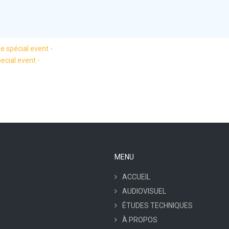
e spécial event -
ecial event -
MENU
ACCUEIL
AUDIOVISUEL
ÉTUDES TECHNIQUES
À PROPOS