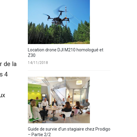
Location drone DJI M210 homologué et
Z30
r de la
14/11/2018
s 4
ux
Guide de survie d’un stagiaire chez Prodigo
– Partie 2/2